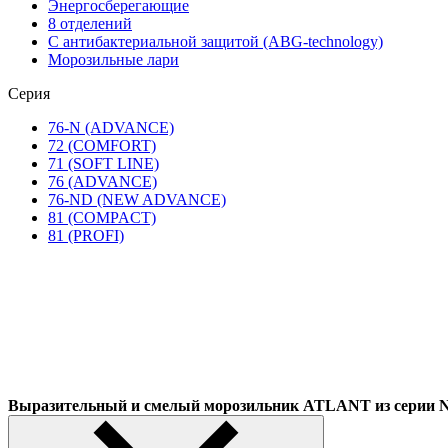
Энергосберегающие
8 отделений
С антибактериальной защитой (ABG-technology)
Морозильные лари
Серия
76-N (ADVANCE)
72 (COMFORT)
71 (SOFT LINE)
76 (ADVANCE)
76-ND (NEW ADVANCE)
81 (COMPACT)
81 (PROFI)
Выразительный и смелый морозильник ATLANT из сер