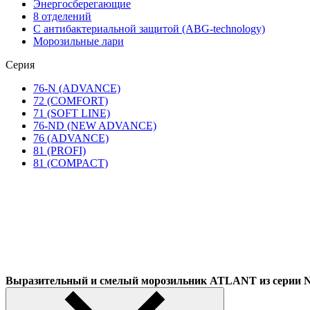
Энергосберегающие
8 отделений
С антибактериальной защитой (ABG-technology)
Морозильные лари
Серия
76-N (ADVANCE)
72 (COMFORT)
71 (SOFT LINE)
76-ND (NEW ADVANCE)
76 (ADVANCE)
81 (PROFI)
81 (COMPACT)
Выразительный и смелый морозильник ATLANT из сер