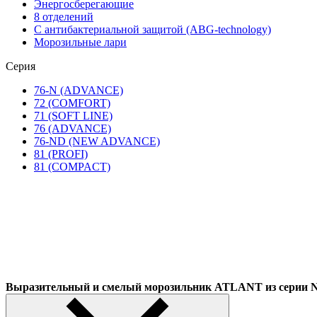
Энергосберегающие
8 отделений
С антибактериальной защитой (ABG-technology)
Морозильные лари
Серия
76-N (ADVANCE)
72 (COMFORT)
71 (SOFT LINE)
76 (ADVANCE)
76-ND (NEW ADVANCE)
81 (PROFI)
81 (COMPACT)
Выразительный и смелый морозильник ATLANT из сер