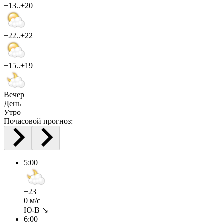
+13..+20
+22..+22
+15..+19
Вечер
День
Утро
Почасовой прогноз:
5:00
+23
0 м/с
Ю-В ↘
6:00