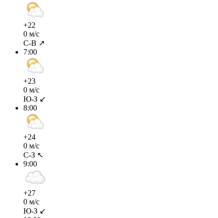
+22
0 м/с
С-В ↗
7:00
+23
0 м/с
Ю-З ↙
8:00
+24
0 м/с
С-З ↖
9:00
+27
0 м/с
Ю-З ↙