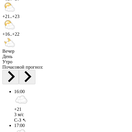
+21..+23
+16..+22
Вечер
День
Утро
Почасовой прогноз:
16:00
+21
3 м/с
С-З ↖
17:00