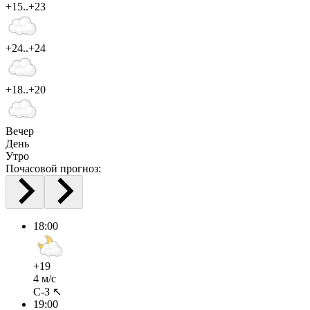
+15..+23
+24..+24
+18..+20
Вечер
День
Утро
Почасовой прогноз:
18:00
+19
4 м/с
С-З ↖
19:00