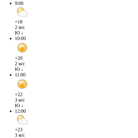
9:00
+18
2 м/с
Ю ↓
10:00
+20
2 м/с
Ю ↓
11:00
+22
3 м/с
Ю ↓
12:00
+23
3 м/с