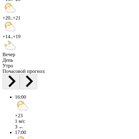
+20..+21
+14..+19
Вечер
День
Утро
Почасовой прогноз:
16:00
+23
1 м/с
З ←
17:00