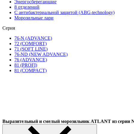
Энергосберегающие
8 отделений
С антибактериальной защитой (ABG-technology)
Морозильные лари
Серия
76-N (ADVANCE)
72 (COMFORT)
71 (SOFT LINE)
76-ND (NEW ADVANCE)
76 (ADVANCE)
81 (PROFI)
81 (COMPACT)
Выразительный и смелый морозильник ATLANT из сер