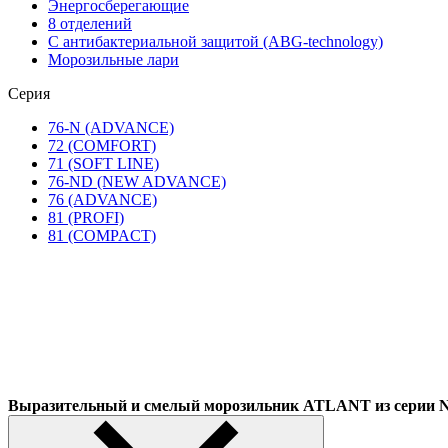
Энергосберегающие
8 отделений
С антибактериальной защитой (ABG-technology)
Морозильные лари
Серия
76-N (ADVANCE)
72 (COMFORT)
71 (SOFT LINE)
76-ND (NEW ADVANCE)
76 (ADVANCE)
81 (PROFI)
81 (COMPACT)
Выразительный и смелый морозильник ATLANT из сер