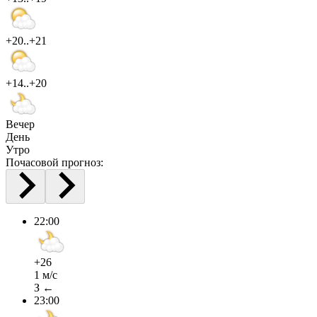
+20..+21
+14..+20
Вечер
День
Утро
Почасовой прогноз:
22:00
+26
1 м/с
З ←
23:00