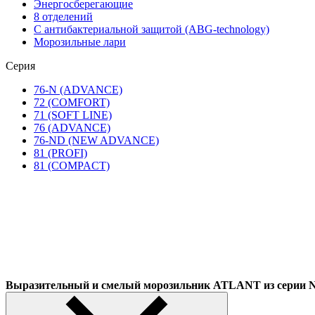
Энергосберегающие
8 отделений
С антибактериальной защитой (ABG-technology)
Морозильные лари
Серия
76-N (ADVANCE)
72 (COMFORT)
71 (SOFT LINE)
76 (ADVANCE)
76-ND (NEW ADVANCE)
81 (PROFI)
81 (COMPACT)
Выразительный и смелый морозильник ATLANT из сер