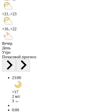
+21..+23
+16..+22
Вечер
День
Утро
Почасовой прогноз:
23:00
+17
2 м/с
З ←
0:00