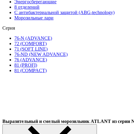
Энергосберегающие
8 отделений
С антибактериальной защитой (ABG-technology)
Морозильные лари
Серия
76-N (ADVANCE)
72 (COMFORT)
71 (SOFT LINE)
76-ND (NEW ADVANCE)
76 (ADVANCE)
81 (PROFI)
81 (COMPACT)
Выразительный и смелый морозильник ATLANT из сер