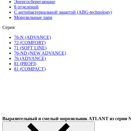
Энергосберегающие
8 отделений
С антибактериальной защитой (ABG-technology)
Морозильные лари
Серия
76-N (ADVANCE)
72 (COMFORT)
71 (SOFT LINE)
76-ND (NEW ADVANCE)
76 (ADVANCE)
81 (PROFI)
81 (COMPACT)
Выразительный и смелый морозильник ATLANT из сер