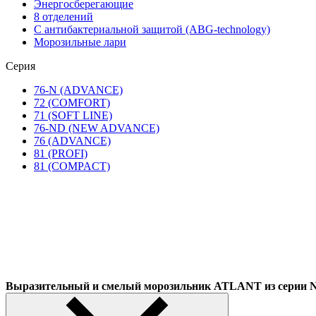
Энергосберегающие
8 отделений
С антибактериальной защитой (ABG-technology)
Морозильные лари
Серия
76-N (ADVANCE)
72 (COMFORT)
71 (SOFT LINE)
76-ND (NEW ADVANCE)
76 (ADVANCE)
81 (PROFI)
81 (COMPACT)
Выразительный и смелый морозильник ATLANT из сер