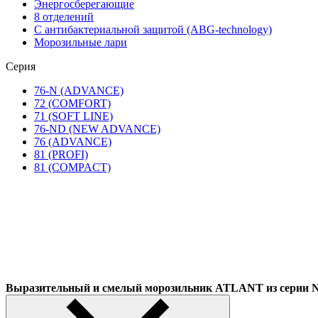
Энергосберегающие
8 отделений
С антибактериальной защитой (ABG-technology)
Морозильные лари
Серия
76-N (ADVANCE)
72 (COMFORT)
71 (SOFT LINE)
76-ND (NEW ADVANCE)
76 (ADVANCE)
81 (PROFI)
81 (COMPACT)
Выразительный и смелый морозильник ATLANT из сер