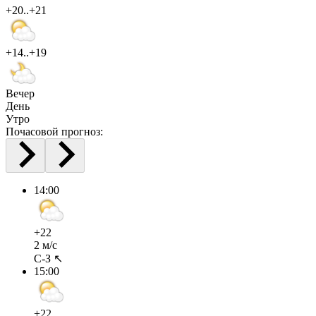
+20..+21
+14..+19
Вечер
День
Утро
Почасовой прогноз:
14:00
+22
2 м/с
С-З ↖
15:00
+22